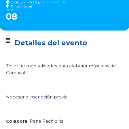
5:00 pm - 6:30 pm
(GMT+01:00)
Rincón Joven
DOM
08
FEB
Detalles del evento
Taller de manualidades para elaborar máscaras de
Carnaval.
Necesario inscripción previa.
Colabora:
Peña Pachipiris