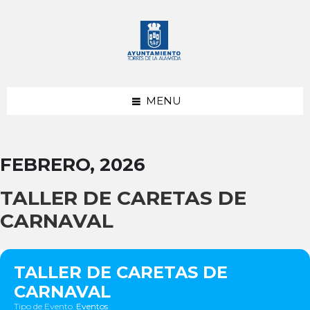
saltar
Saltar
Saltar
al
a
al
contenido
la
pie
barra
de
lateral
página
izquierda
MENU
FEBRERO, 2026
TALLER DE CARETAS DE
CARNAVAL
TALLER DE CARETAS DE
CARNAVAL
Tipo de Evento
Eventos