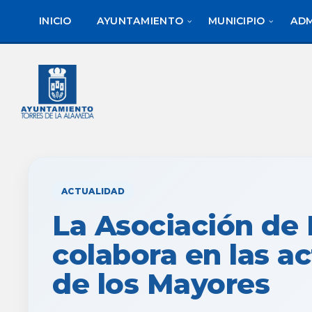
saltar
Saltar
al
al
INICIO
AYUNTAMIENTO
MUNICIPIO
ADM
contenido
pie
de
página
ACTUALIDAD
La Asociación de
colabora en las a
de los Mayores