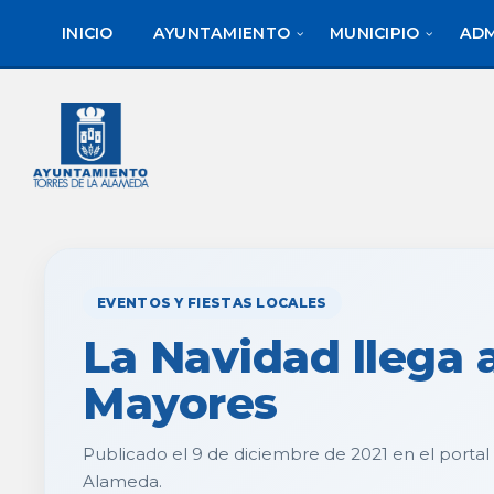
saltar
Saltar
al
al
INICIO
AYUNTAMIENTO
MUNICIPIO
ADM
contenido
pie
de
página
EVENTOS Y FIESTAS LOCALES
La Navidad llega 
Mayores
Publicado el 9 de diciembre de 2021 en el portal
Alameda.