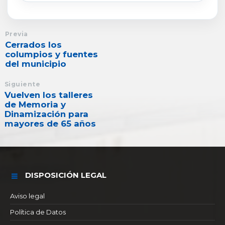
Previa
Cerrados los
columpios y fuentes
del municipio
Siguiente
Vuelven los talleres
de Memoria y
Dinamización para
mayores de 65 años
DISPOSICIÓN LEGAL
Aviso legal
Política de Datos