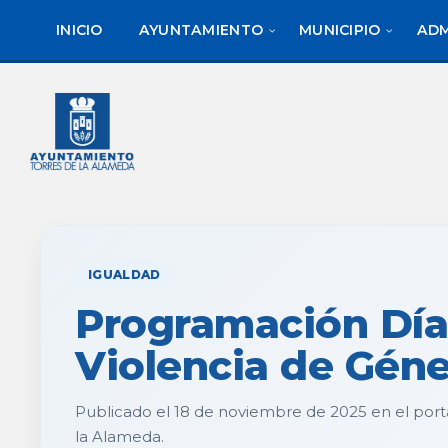
saltar
Saltar
al
al
INICIO
AYUNTAMIENTO
MUNICIPIO
ADM
contenido
pie
de
página
IGUALDAD
Programación Día
Violencia de Gén
Publicado el 18 de noviembre de 2025 en el port
la Alameda.