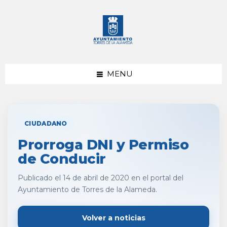
saltar
Saltar
al
al
contenido
pie
de
página
MENU
CIUDADANO
Prorroga DNI y Permiso
de Conducir
Publicado el 14 de abril de 2020 en el portal del
Ayuntamiento de Torres de la Alameda.
Volver a noticias