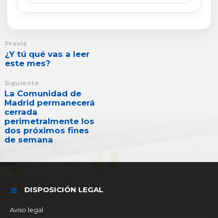
Previa
¿Y tú qué vas a leer
este mes?
Siguiente
La Comunidad de
Madrid permanecerá
cerrada
perimetralmente los
dos próximos fines
de semana
DISPOSICIÓN LEGAL
Aviso legal