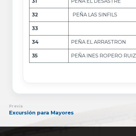
31
PEÑA EL DESASTRE
32
PEÑA LAS SINFILS
33
34
PEÑA EL ARRASTRON
35
PEÑA INES ROPERO RUIZ
Previa
Excursión para Mayores