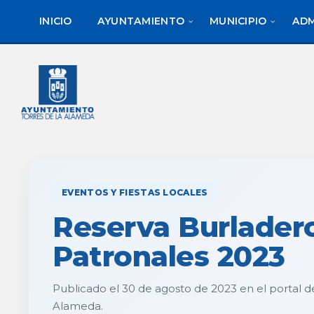
saltar
Saltar
al
al
INICIO
AYUNTAMIENTO
MUNICIPIO
ADM
contenido
pie
de
página
EVENTOS Y FIESTAS LOCALES
Reserva Burladero
Patronales 2023
Publicado el 30 de agosto de 2023 en el portal d
Alameda.