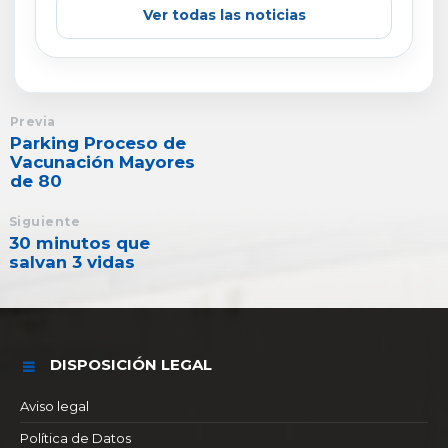
Ver todas las noticias
Previa
Parking Proceso de
Vacunación Mayores
de 80
Siguiente
30 minutos que
salvan 3 vidas
DISPOSICIÓN LEGAL
Aviso legal
Política de Datos