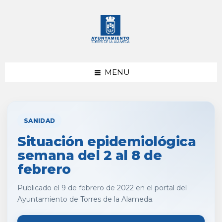
saltar
Saltar
al
al
contenido
pie
de
página
MENU
SANIDAD
Situación epidemiológica
semana del 2 al 8 de
febrero
Publicado el 9 de febrero de 2022 en el portal del
Ayuntamiento de Torres de la Alameda.