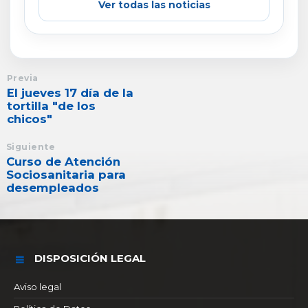
Ver todas las noticias
Previa
El jueves 17 día de la
tortilla "de los
chicos"
Siguiente
Curso de Atención
Sociosanitaria para
desempleados
DISPOSICIÓN LEGAL
Aviso legal