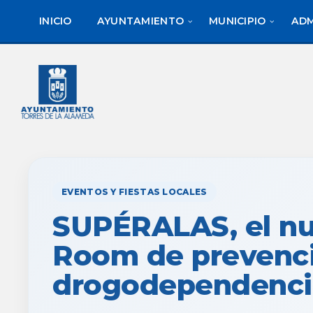
saltar
Saltar
al
al
INICIO
AYUNTAMIENTO
MUNICIPIO
ADM
contenido
pie
de
página
EVENTOS Y FIESTAS LOCALES
SUPÉRALAS, el n
Room de prevenc
drogodependenci