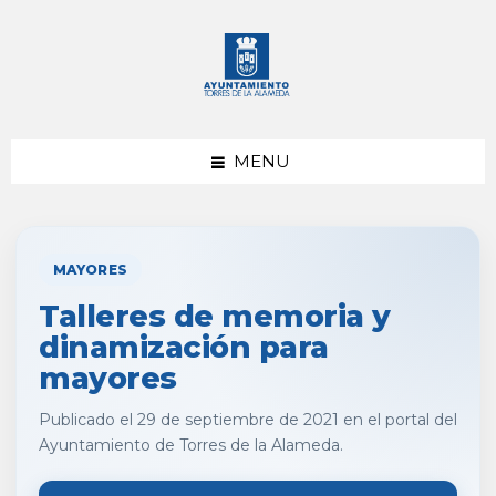
saltar
Saltar
al
al
contenido
pie
de
página
MENU
MAYORES
Talleres de memoria y
dinamización para
mayores
Publicado el 29 de septiembre de 2021 en el portal del
Ayuntamiento de Torres de la Alameda.