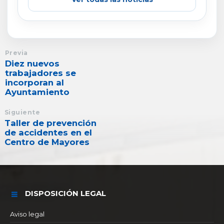
Previa
Diez nuevos
trabajadores se
incorporan al
Ayuntamiento
Siguiente
Taller de prevención
de accidentes en el
Centro de Mayores
DISPOSICIÓN LEGAL
Aviso legal