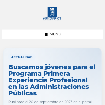
saltar
Saltar
al
al
contenido
pie
de
página
MENU
ACTUALIDAD
Buscamos jóvenes para el
Programa Primera
Experiencia Profesional
en las Administraciones
Públicas
Publicado el 20 de septiembre de 2023 en el portal