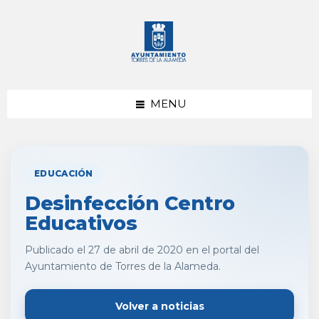
saltar
Saltar
al
al
contenido
pie
de
página
MENU
EDUCACIÓN
Desinfección Centro
Educativos
Publicado el 27 de abril de 2020 en el portal del
Ayuntamiento de Torres de la Alameda.
Volver a noticias