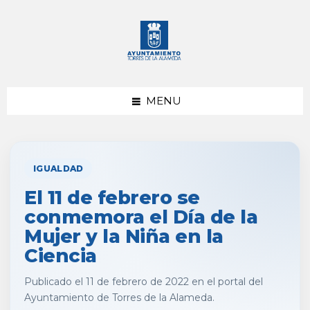
saltar
Saltar
al
al
contenido
pie
de
página
MENU
IGUALDAD
El 11 de febrero se
conmemora el Día de la
Mujer y la Niña en la
Ciencia
Publicado el 11 de febrero de 2022 en el portal del
Ayuntamiento de Torres de la Alameda.