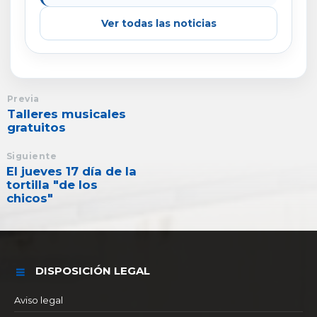
Ver todas las noticias
Previa
Talleres musicales
gratuitos
Siguiente
El jueves 17 día de la
tortilla "de los
chicos"
DISPOSICIÓN LEGAL
Aviso legal