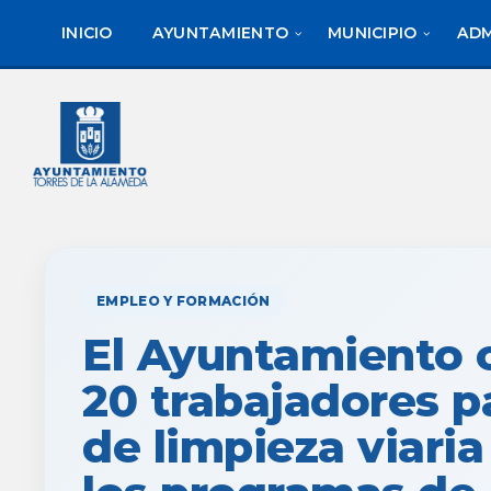
saltar
Saltar
al
al
INICIO
AYUNTAMIENTO
MUNICIPIO
ADM
contenido
pie
de
página
EMPLEO Y FORMACIÓN
El Ayuntamiento 
20 trabajadores pa
de limpieza viaria