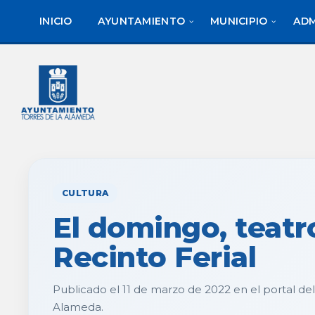
saltar
Saltar
al
al
INICIO
AYUNTAMIENTO
MUNICIPIO
ADM
contenido
pie
de
página
CULTURA
El domingo, teatr
Recinto Ferial
Publicado el 11 de marzo de 2022 en el portal de
Alameda.