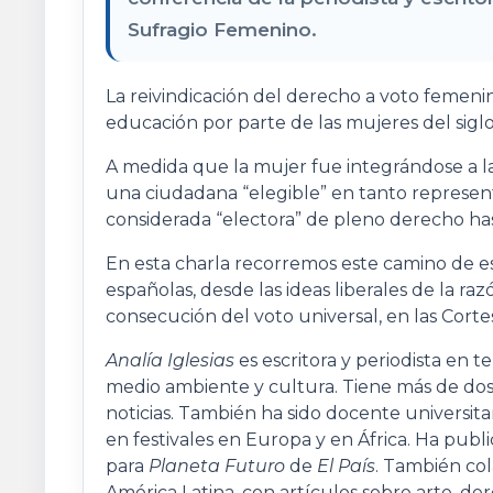
Sufragio Femenino.
La reivindicación del derecho a voto femenino
educación por parte de las mujeres del siglo
A medida que la mujer fue integrándose a la
una ciudadana “elegible” en tanto represen
considerada “electora” de pleno derecho hast
En esta charla recorremos este camino de es
españolas, desde las ideas liberales de la raz
consecución del voto universal, en las Corte
Analía Iglesias
es escritora y periodista en 
medio ambiente y cultura. Tiene más de dos
noticias. También ha sido docente universit
en festivales en Europa y en África. Ha publ
para
Planeta Futuro
de
El País
. También co
América Latina, con artículos sobre arte, 