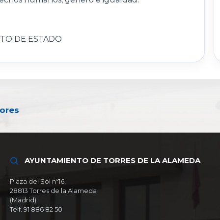
CTO DE ESTADO
yores
AYUNTAMIENTO DE TORRES DE LA ALAMEDA
Plaza del Sol nº16,
28813 Torres de la Alameda
(Madrid)
Telf. 91 886 82 50