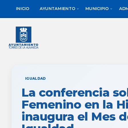
saltar
Saltar
al
al
INICIO
AYUNTAMIENTO
MUNICIPIO
ADM
contenido
pie
de
página
IGUALDAD
La conferencia so
Femenino en la Hi
inaugura el Mes d