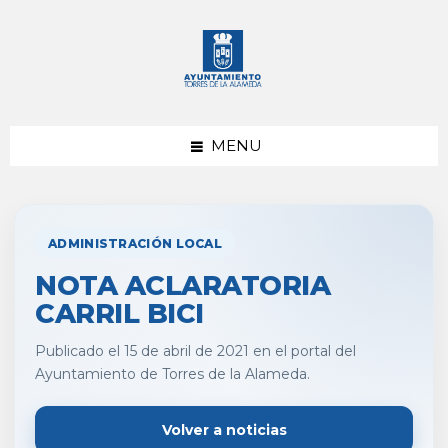
saltar
Saltar
al
al
contenido
pie
de
página
MENU
ADMINISTRACIÓN LOCAL
NOTA ACLARATORIA
CARRIL BICI
Publicado el 15 de abril de 2021 en el portal del
Ayuntamiento de Torres de la Alameda.
Volver a noticias