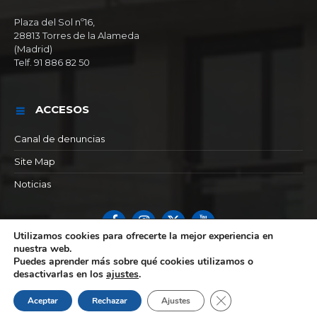
Plaza del Sol nº16,
28813 Torres de la Alameda
(Madrid)
Telf. 91 886 82 50
ACCESOS
Canal de denuncias
Site Map
Noticias
Facebook
Instagram
X
YouTube
Utilizamos cookies para ofrecerte la mejor experiencia en
nuestra web.
© 2026 Ayuntamiento de Torres de la alameda
Puedes aprender más sobre qué cookies utilizamos o
desactivarlas en los
ajustes
.
Cerrar el banner de 
Aceptar
Rechazar
Ajustes