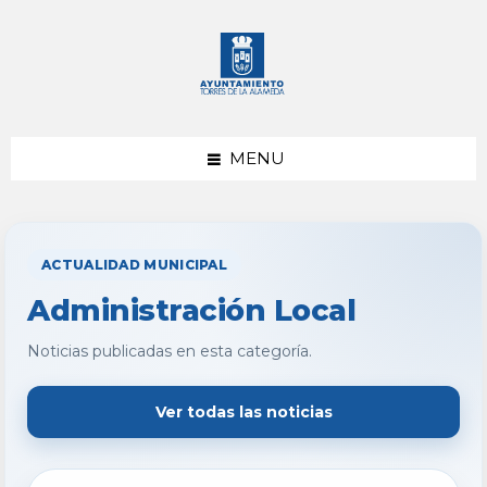
saltar
Saltar
al
al
contenido
pie
de
página
MENU
ACTUALIDAD MUNICIPAL
Administración Local
Noticias publicadas en esta categoría.
Ver todas las noticias