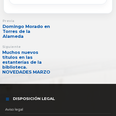
Previa
Domingo Morado en
Torres de la
Alameda
Siguiente
Muchos nuevos
títulos en las
estanterías de la
biblioteca.
NOVEDADES MARZO
DISPOSICIÓN LEGAL
Aviso legal