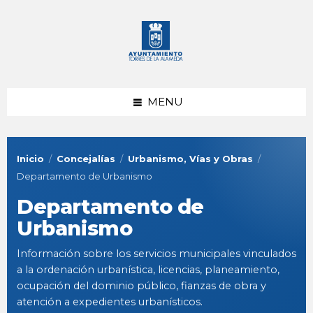
saltar
Saltar
al
al
contenido
pie
de
página
MENU
Inicio
Concejalías
Urbanismo, Vías y Obras
Departamento de Urbanismo
Departamento de
Urbanismo
Información sobre los servicios municipales vinculados
a la ordenación urbanística, licencias, planeamiento,
ocupación del dominio público, fianzas de obra y
atención a expedientes urbanísticos.