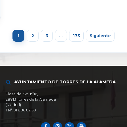
1
2
3
…
173
Siguiente
AYUNTAMIENTO DE TORRES DE LA ALAMEDA
Plaza del Sol nº16,
28813 Torres de la Alameda
(Madrid)
Telf. 91 886 82 50
Facebook
Instagram
X
YouTube