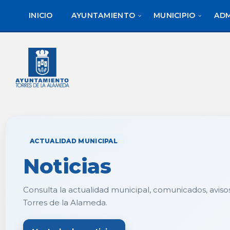
saltar
Saltar
al
al
INICIO
AYUNTAMIENTO
MUNICIPIO
ADM
contenido
pie
de
página
ACTUALIDAD MUNICIPAL
Noticias
Consulta la actualidad municipal, comunicados, aviso
Torres de la Alameda.