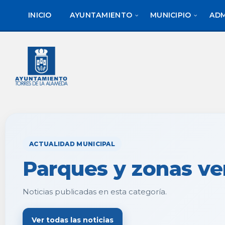
saltar
Saltar
al
al
INICIO
AYUNTAMIENTO
MUNICIPIO
ADM
contenido
pie
de
página
ACTUALIDAD MUNICIPAL
Parques y zonas ve
Noticias publicadas en esta categoría.
Ver todas las noticias