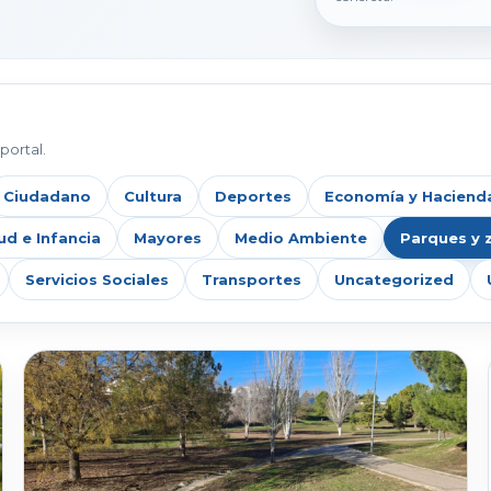
portal.
Ciudadano
Cultura
Deportes
Economía y Haciend
ud e Infancia
Mayores
Medio Ambiente
Parques y 
Servicios Sociales
Transportes
Uncategorized