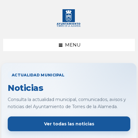
saltar
Saltar
al
al
contenido
pie
de
página
MENU
ACTUALIDAD MUNICIPAL
Noticias
Consulta la actualidad municipal, comunicados, avisos y
noticias del Ayuntamiento de Torres de la Alameda.
Ver todas las noticias