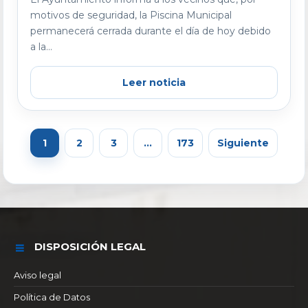
motivos de seguridad, la Piscina Municipal
permanecerá cerrada durante el día de hoy debido
a la...
Leer noticia
1
2
3
…
173
Siguiente
DISPOSICIÓN LEGAL
Aviso legal
Política de Datos