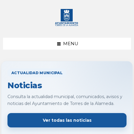
saltar
Saltar
al
al
contenido
pie
de
página
MENU
ACTUALIDAD MUNICIPAL
Noticias
Consulta la actualidad municipal, comunicados, avisos y
noticias del Ayuntamiento de Torres de la Alameda.
Ver todas las noticias