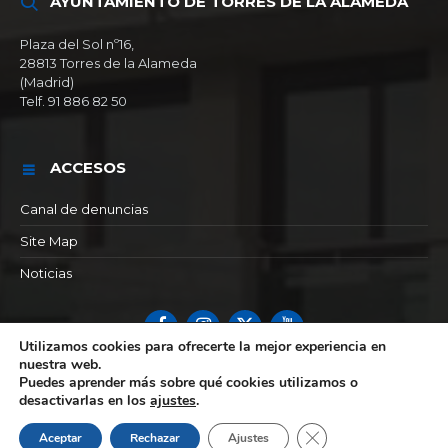
AYUNTAMIENTO DE TORRES DE LA ALAMEDA
Plaza del Sol nº16,
28813 Torres de la Alameda
(Madrid)
Telf. 91 886 82 50
ACCESOS
Canal de denuncias
Site Map
Noticias
Facebook
Instagram
X
YouTube
Utilizamos cookies para ofrecerte la mejor experiencia en
nuestra web.
© 2026 Ayuntamiento de Torres de la alameda
Puedes aprender más sobre qué cookies utilizamos o
desactivarlas en los
ajustes
.
Cerrar el banner de 
Aceptar
Rechazar
Ajustes