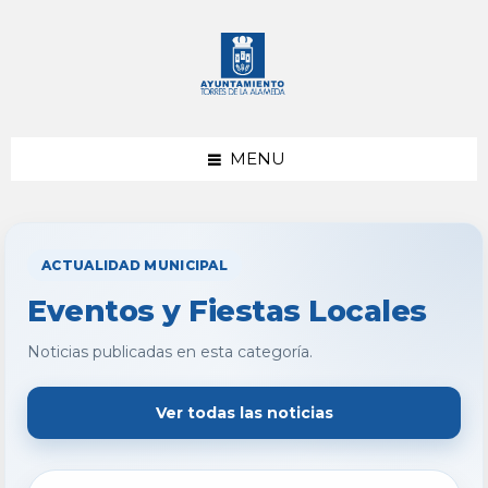
saltar
Saltar
al
al
contenido
pie
de
página
MENU
ACTUALIDAD MUNICIPAL
Eventos y Fiestas Locales
Noticias publicadas en esta categoría.
Ver todas las noticias