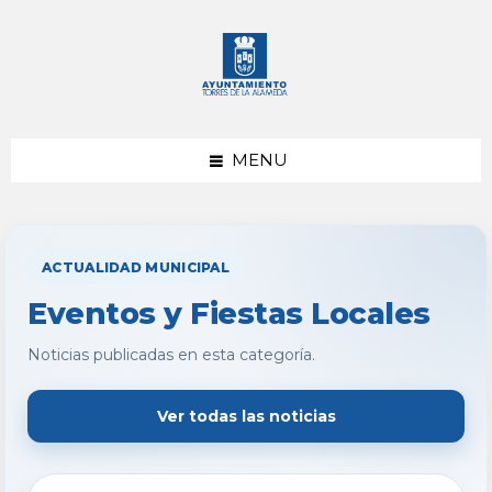
saltar
Saltar
al
al
contenido
pie
de
página
MENU
ACTUALIDAD MUNICIPAL
Eventos y Fiestas Locales
Noticias publicadas en esta categoría.
Ver todas las noticias