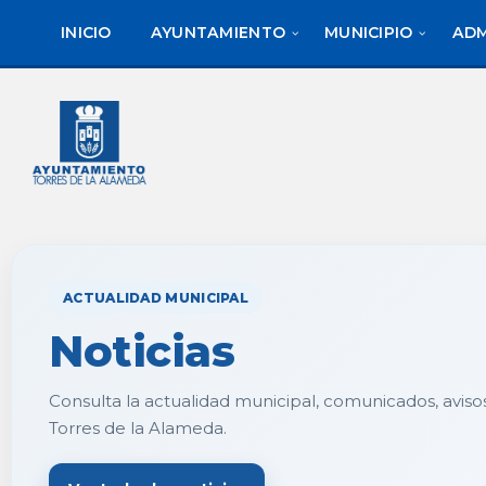
saltar
Saltar
al
al
INICIO
AYUNTAMIENTO
MUNICIPIO
ADM
contenido
pie
de
página
ACTUALIDAD MUNICIPAL
Noticias
Consulta la actualidad municipal, comunicados, aviso
Torres de la Alameda.