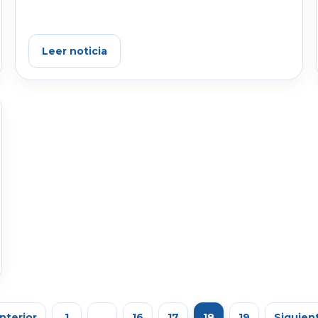
Leer noticia
nterior
1
…
16
17
18
19
Siguien