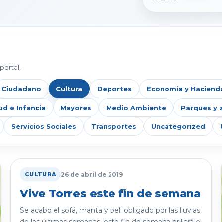
portal.
Ciudadano
Cultura
Deportes
Economía y Haciend
ud e Infancia
Mayores
Medio Ambiente
Parques y 
Servicios Sociales
Transportes
Uncategorized
26 de abril de 2019
CULTURA
Vive Torres este fin de semana
Se acabó el sofá, manta y peli obligado por las lluvias
de las últimas semanas, este fin de semana brillará el