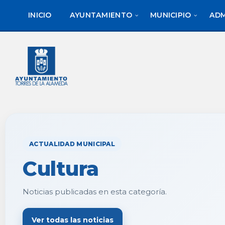
saltar
Saltar
al
al
INICIO
AYUNTAMIENTO
MUNICIPIO
ADM
contenido
pie
de
página
ACTUALIDAD MUNICIPAL
Cultura
Noticias publicadas en esta categoría.
Ver todas las noticias