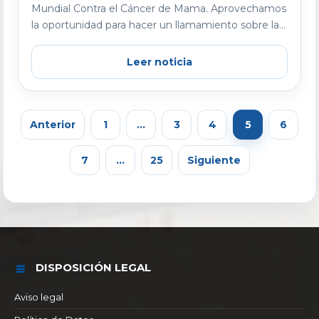
Mundial Contra el Cáncer de Mama. Aprovechamos
la oportunidad para hacer un llamamiento sobre la...
Leer noticia
Anterior
1
…
3
4
5
6
7
…
25
Siguiente
DISPOSICIÓN LEGAL
Aviso legal