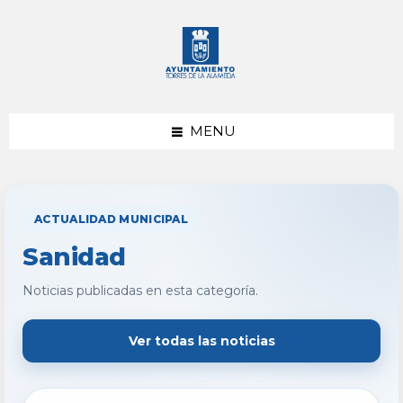
saltar
Saltar
al
al
contenido
pie
de
página
MENU
ACTUALIDAD MUNICIPAL
Sanidad
Noticias publicadas en esta categoría.
Ver todas las noticias