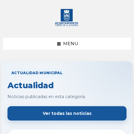
saltar
Saltar
al
al
contenido
pie
de
página
MENU
ACTUALIDAD MUNICIPAL
Actualidad
Noticias publicadas en esta categoría.
Ver todas las noticias