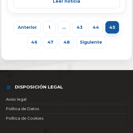
Leer noticia
Anterior
1
…
43
44
45
46
47
48
Siguiente
DISPOSICIÓN LEGAL
Aviso legal
Política de Datos
Política de Cookies