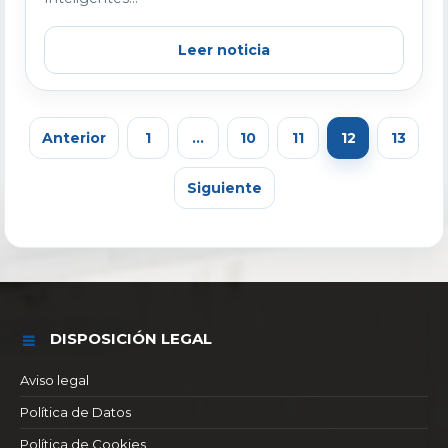
Leer noticia
Anterior
1
…
10
11
12
13
Siguiente
DISPOSICIÓN LEGAL
Aviso legal
Política de Datos
Política de Cookies