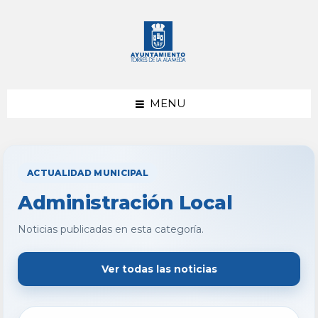
saltar
Saltar
al
al
contenido
pie
de
página
MENU
ACTUALIDAD MUNICIPAL
Administración Local
Noticias publicadas en esta categoría.
Ver todas las noticias