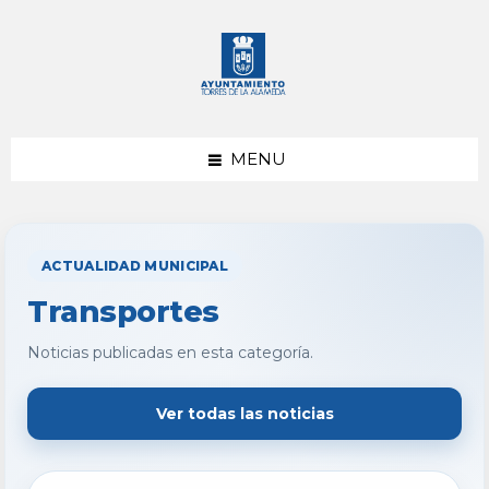
saltar
Saltar
al
al
contenido
pie
de
página
MENU
ACTUALIDAD MUNICIPAL
Transportes
Noticias publicadas en esta categoría.
Ver todas las noticias